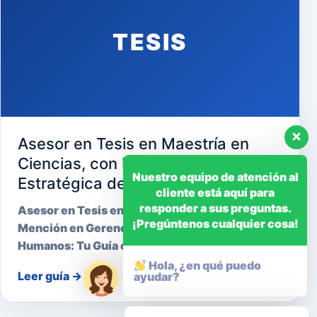
TESIS
Asesor en Tesis en Maestría en
Ciencias, con Mención en Gerencia
Nuestro equipo de atención al
Estratégica de Recursos Humanos
cliente está aquí para
responder a sus preguntas.
Asesor en Tesis en Maestría en Ciencias, con
¡Pregúntenos cualquier cosa!
Mención en Gerencia Estratégica de Recursos
Humanos: Tu Guía cara…
Hola, ¿en qué puedo
Leer guía
→
ayudar?