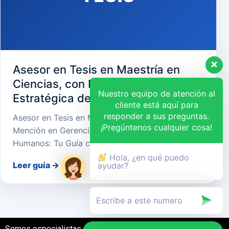
Asesor en Tesis en Maestría en
Ciencias, con Mención en Gerencia
Nuestro equipo de atención al
Estratégica de Recursos Humanos
cliente está aquí para
responder a sus preguntas.
Asesor en Tesis en Maestría en Ciencias, con
¡Pregúntenos cualquier cosa!
Mención en Gerencia Estratégica de Recursos
Humanos: Tu Guía cara…
Hola, ¿en qué puedo
Leer guía
→
ayudar?
Somos especialistas en el desarrollo de tesis