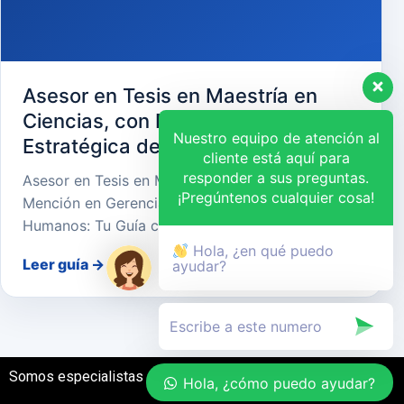
Asesor en Tesis en Maestría en
Ciencias, con Mención en Gerencia
Nuestro equipo de atención al
Estratégica de Recursos Humanos
cliente está aquí para
responder a sus preguntas.
Asesor en Tesis en Maestría en Ciencias, con
¡Pregúntenos cualquier cosa!
Mención en Gerencia Estratégica de Recursos
Humanos: Tu Guía cara…
Hola, ¿en qué puedo
Leer guía
→
ayudar?
Somos especialistas en el desarrollo de tesis
Hola, ¿cómo puedo ayudar?