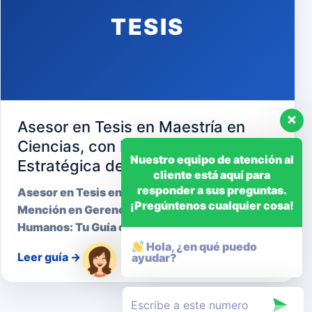
TESIS
Asesor en Tesis en Maestría en
Ciencias, con Mención en Gerencia
Nuestro equipo de atención al
Estratégica de Recursos Humanos
cliente está aquí para
responder a sus preguntas.
Asesor en Tesis en Maestría en Ciencias, con
¡Pregúntenos cualquier cosa!
Mención en Gerencia Estratégica de Recursos
Humanos: Tu Guía cara…
Hola, ¿en qué puedo
Leer guía
→
ayudar?