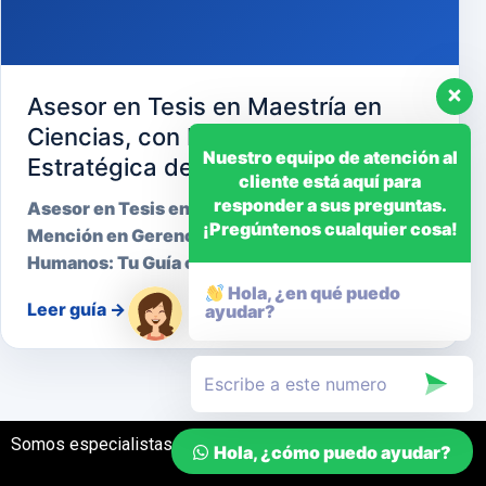
Asesor en Tesis en Maestría en
Ciencias, con Mención en Gerencia
Nuestro equipo de atención al
Estratégica de Recursos Humanos
cliente está aquí para
responder a sus preguntas.
Asesor en Tesis en Maestría en Ciencias, con
¡Pregúntenos cualquier cosa!
Mención en Gerencia Estratégica de Recursos
Humanos: Tu Guía cara…
Hola, ¿en qué puedo
Leer guía
→
ayudar?
Somos especialistas en el desarrollo de tesis
Hola, ¿cómo puedo ayudar?