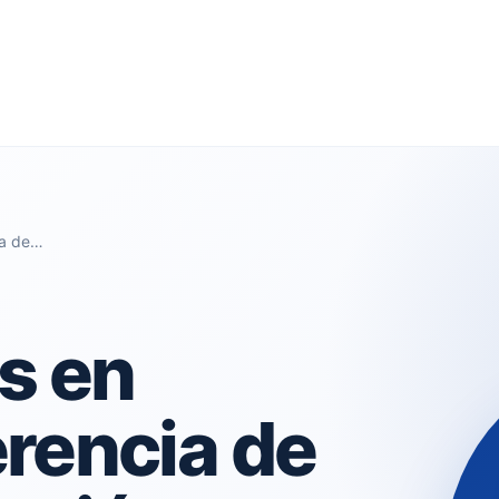
ia de…
s en
rencia de