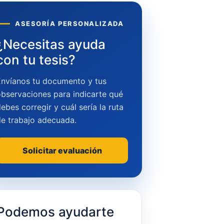
ASESORÍA PERSONALIZADA
¿Necesitas ayuda
con tu tesis?
Envíanos tu documento y tus
bservaciones para indicarte qué
ebes corregir y cuál sería la ruta
de trabajo adecuada.
Solicitar evaluación
Podemos ayudarte