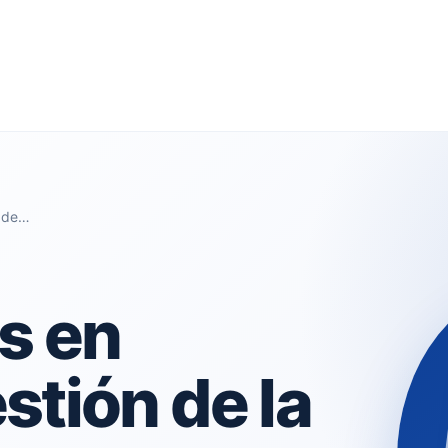
n de…
s en
stión de la