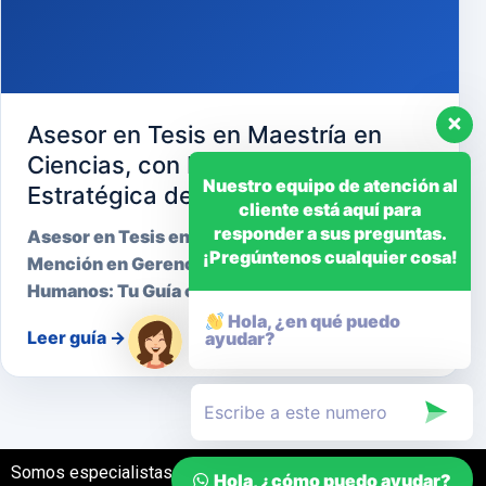
Asesor en Tesis en Maestría en
Ciencias, con Mención en Gerencia
Nuestro equipo de atención al
Estratégica de Recursos Humanos
cliente está aquí para
responder a sus preguntas.
Asesor en Tesis en Maestría en Ciencias, con
¡Pregúntenos cualquier cosa!
Mención en Gerencia Estratégica de Recursos
Humanos: Tu Guía cara…
Hola, ¿en qué puedo
Leer guía
→
ayudar?
Somos especialistas en el desarrollo de tesis
Hola, ¿cómo puedo ayudar?