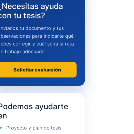
¿Necesitas ayuda
con tu tesis?
Envíanos tu documento y tus
bservaciones para indicarte qué
ebes corregir y cuál sería la ruta
de trabajo adecuada.
Solicitar evaluación
Podemos ayudarte
en
Proyecto y plan de tesis