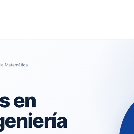
ría Matemática
s en
geniería