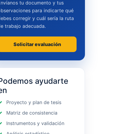
Envíanos tu documento y tus
bservaciones para indicarte qué
ebes corregir y cuál sería la ruta
de trabajo adecuada.
Solicitar evaluación
Podemos ayudarte
en
Proyecto y plan de tesis
Matriz de consistencia
Instrumentos y validación
Análisis estadístico