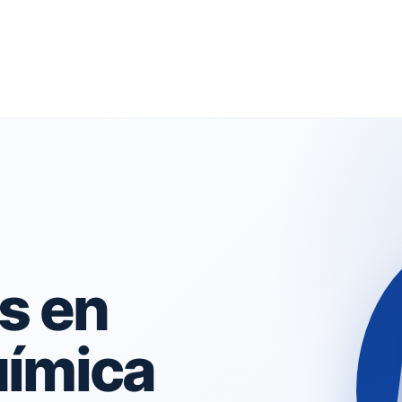
a
s en
uímica