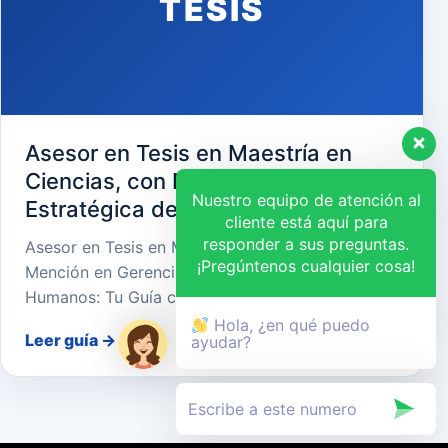
TESIS
Asesor en Tesis en Maestría en
Ciencias, con Mención en Gerencia
Nuestro equipo de atención al
Estratégica de Recursos Humanos
cliente está aquí para
responder a sus preguntas.
Asesor en Tesis en Maestría en Ciencias, con
¡Pregúntenos cualquier cosa!
Mención en Gerencia Estratégica de Recursos
Humanos: Tu Guía cara…
Hola, ¿en qué puedo
Leer guía
→
ayudar?