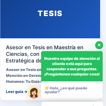
TESIS
Asesor en Tesis en Maestría en
Ciencias, con Mención en Gerencia
Nuestro equipo de atención al
Estratégica de Recursos Humanos
cliente está aquí para
responder a sus preguntas.
Asesor en Tesis en Maestría en Ciencias, con
¡Pregúntenos cualquier cosa!
Mención en Gerencia Estratégica de Recursos
Humanos: Tu Guía cara…
Hola, ¿en qué puedo
Leer guía
→
ayudar?