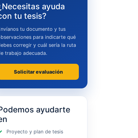
¿Necesitas ayuda
con tu tesis?
Envíanos tu documento y tus
bservaciones para indicarte qué
ebes corregir y cuál sería la ruta
de trabajo adecuada.
Solicitar evaluación
Podemos ayudarte
en
Proyecto y plan de tesis