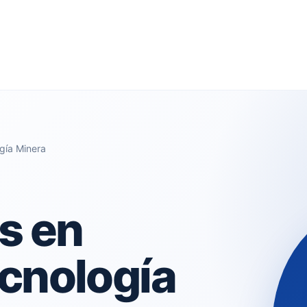
gía Minera
s en
cnología