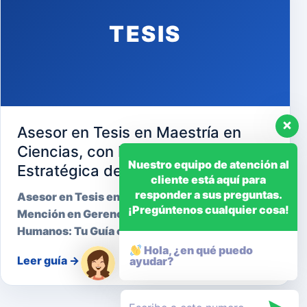
TESIS
Asesor en Tesis en Maestría en
Ciencias, con Mención en Gerencia
Nuestro equipo de atención al
Estratégica de Recursos Humanos
cliente está aquí para
responder a sus preguntas.
Asesor en Tesis en Maestría en Ciencias, con
¡Pregúntenos cualquier cosa!
Mención en Gerencia Estratégica de Recursos
Humanos: Tu Guía cara…
Hola, ¿en qué puedo
Leer guía
→
ayudar?