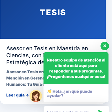
TESIS
Asesor en Tesis en Maestría en
Ciencias, con Mención en Gerencia
Nuestro equipo de atención al
Estratégica de Recursos Humanos
cliente está aquí para
responder a sus preguntas.
Asesor en Tesis en Maestría en Ciencias, con
¡Pregúntenos cualquier cosa!
Mención en Gerencia Estratégica de Recursos
Humanos: Tu Guía cara…
Hola, ¿en qué puedo
Leer guía
→
ayudar?