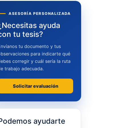
ASESORÍA PERSONALIZADA
¿Necesitas ayuda
con tu tesis?
Envíanos tu documento y tus
bservaciones para indicarte qué
ebes corregir y cuál sería la ruta
de trabajo adecuada.
Solicitar evaluación
Podemos ayudarte