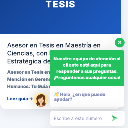
TESIS
Asesor en Tesis en Maestría en
Ciencias, con Mención en Gerencia
Nuestro equipo de atención al
Estratégica de Recursos Humanos
cliente está aquí para
responder a sus preguntas.
Asesor en Tesis en Maestría en Ciencias, con
¡Pregúntenos cualquier cosa!
Mención en Gerencia Estratégica de Recursos
Humanos: Tu Guía cara…
Hola, ¿en qué puedo
Leer guía
→
ayudar?