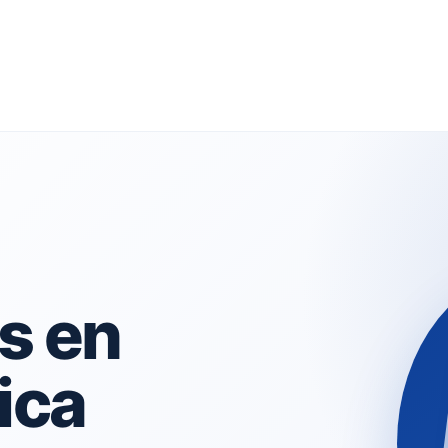
s en
ica