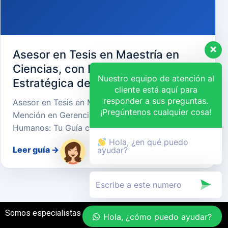
Asesor en Tesis en Maestría en
Ciencias, con Mención en Gerencia
Nuestro equipo de atención al
Estratégica de Recursos Humanos
cliente está aquí para
responder a sus preguntas.
Asesor en Tesis en Maestría en Ciencias, con
¡Pregúntenos cualquier cosa!
Mención en Gerencia Estratégica de Recursos
Humanos: Tu Guía cara…
Hola, ¿en qué puedo
Leer guía
→
ayudar?
Somos especialistas en el desarrollo de tesis
Hola, ¿cómo puedo ayudar?