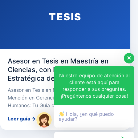
TESIS
Asesor en Tesis en Maestría en
Ciencias, con Mención en Gerencia
Nuestro equipo de atención al
Estratégica de Recursos Humanos
cliente está aquí para
responder a sus preguntas.
Asesor en Tesis en Maestría en Ciencias, con
¡Pregúntenos cualquier cosa!
Mención en Gerencia Estratégica de Recursos
Humanos: Tu Guía cara…
Hola, ¿en qué puedo
Leer guía
→
ayudar?